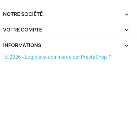
NOTRE SOCIÉTÉ

VOTRE COMPTE

INFORMATIONS
keyboard_arrow_down
© 2026 - Logiciel e-commerce par PrestaShop™