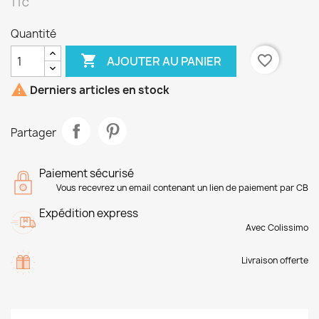
TTC
Quantité

favorite_border
AJOUTER AU PANIER

Derniers articles en stock
Partager
Paiement sécurisé
Vous recevrez un email contenant un lien de paiement par CB
Expédition express
Avec Colissimo
Livraison offerte