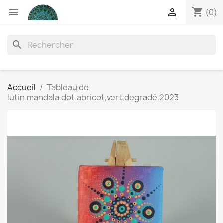
shopping_cart


(0)
search
Accueil
Tableau de
lutin.mandala.dot.abricot,vert,degradé.2023