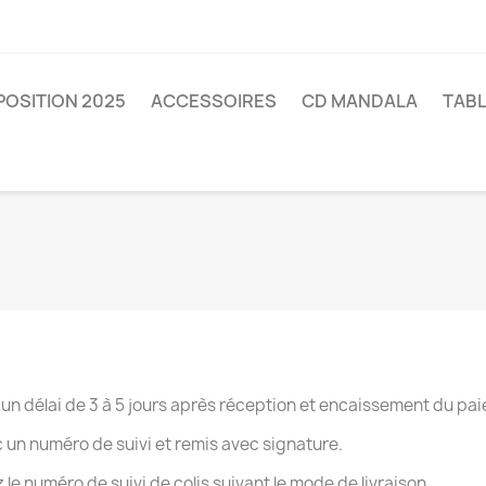
POSITION 2025
ACCESSOIRES
CD MANDALA
TAB
un délai de 3 à 5 jours après réception et encaissement du pai
avec un numéro de suivi et remis avec signature.
numéro de suivi de colis suivant le mode de livraison.