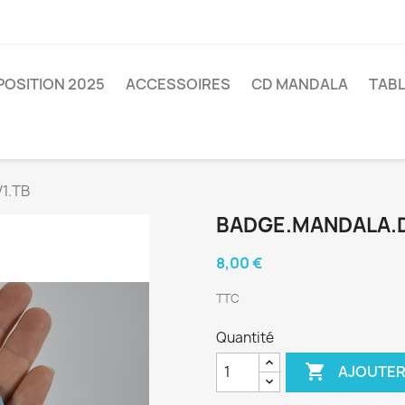
POSITION 2025
ACCESSOIRES
CD MANDALA
TAB
V1.TB
BADGE.MANDALA.D
8,00 €
TTC
Quantité

AJOUTER