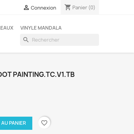
shopping_cart

Panier
(0)
Connexion
LEAUX
VINYLE MANDALA
search
OT PAINTING.TC.V1.TB
favorite_border
 AU PANIER