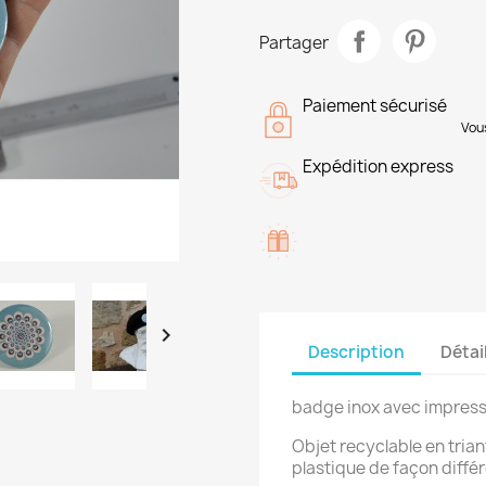
Partager
Paiement sécurisé
Vou
Expédition express

Description
Détai
badge inox avec impressi
Objet recyclable en triant
plastique de façon diffé